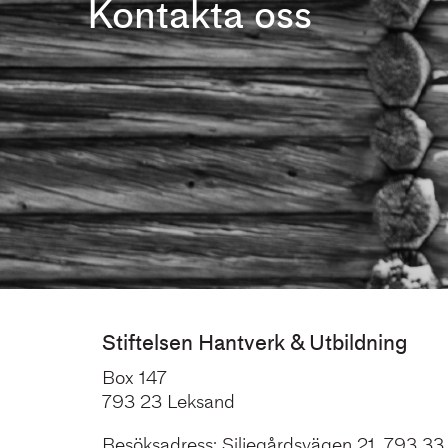
Kontakta oss
Stiftelsen Hantverk & Utbildning
Box 147
793 23 Leksand
Besöksadress: Siljegårdsvägen 21, 793 33